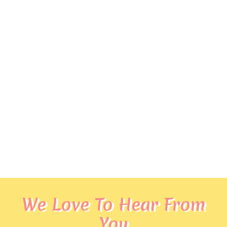
We Love To Hear From
You